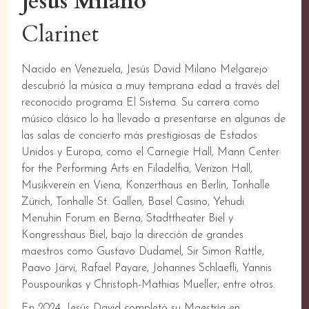
Jesus Milano
Clarinet
Nacido en Venezuela, Jesús David Milano Melgarejo
descubrió la música a muy temprana edad a través del
reconocido programa El Sistema. Su carrera como
músico clásico lo ha llevado a presentarse en algunas de
las salas de concierto más prestigiosas de Estados
Unidos y Europa, como el Carnegie Hall, Mann Center
for the Performing Arts en Filadelfia, Verizon Hall,
Musikverein en Viena, Konzerthaus en Berlín, Tonhalle
Zürich, Tonhalle St. Gallen, Basel Casino, Yehudi
Menuhin Forum en Berna, Stadttheater Biel y
Kongresshaus Biel, bajo la dirección de grandes
maestros como Gustavo Dudamel, Sir Simon Rattle,
Paavo Järvi, Rafael Payare, Johannes Schlaefli, Yannis
Pouspourikas y Christoph-Mathias Mueller, entre otros.
En 2024, Jesús David completó su Maestría en