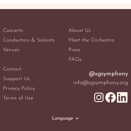
Concerts
About Us
Conductors & Soloists
Meet the Orchestra
Venues
Press
FAQs
Contact
@sgsymphony
Support Us
info@sgsymphony.org
Privacy Policy
Terms of Use
Language