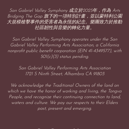
San Gabriel Valley Symphony 成立於2025年，作為 Arts
Bridging The Gap 旗下的一項特別計畫，並以蒙特利公園
大規模槍擊事件的受害者為永恆的紀念。樂團致力於推動
社區韌性與音樂的轉化力量。
San Gabriel Valley Symphony operates under the San
Gabriel Valley Performing Arts Association, a California
nonprofit public benefit corporation (EIN 41-4349577), with
501(c)(3) status pending.
San Gabriel Valley Performing Arts Association
1721 S Ninth Street, Alhambra CA 91803
We acknowledge the Traditional Owners of the land on
which we have the honor of working and living, the Tongva
People, and recognize their continuing connection to land,
waters and culture. We pay our respects to their Elders
past, present and emerging.