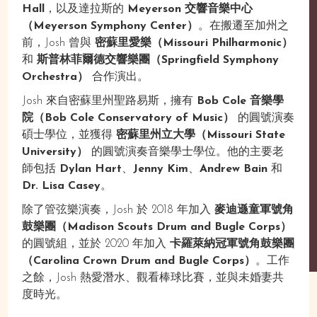
Hall
，以及達拉斯的
Meyerson 交響音樂中心
（Meyerson Symphony Center）
。在搬遷至加州之
前，Josh 曾與
密蘇里愛樂（Missouri Philharmonic）
和
斯普林菲爾德交響樂團（Springfield Symphony
Orchestra）
合作演出。
Josh 來自密蘇里州聖路易斯，擁有
Bob Cole 音樂學
院（Bob Cole Conservatory of Music）
的圓號演奏
碩士學位，並獲得
密蘇里州立大學（Missouri State
University）
的圓號演奏音樂學士學位。他的主要老
師包括
Dylan Hart
、
Jenny Kim
、
Andrew Bain
和
Dr. Lisa Casey
。
除了管弦樂演奏，Josh 於 2018 年加入
麥迪遜童軍號角
鼓樂團（Madison Scouts Drum and Bugle Corps）
的圓號組，並於 2020 年加入
卡羅萊納冠軍號角鼓樂團
（Carolina Crown Drum and Bugle Corps）
。工作
之餘，Josh 熱愛潛水、觀看棒球比賽，並與未婚妻共
度時光。