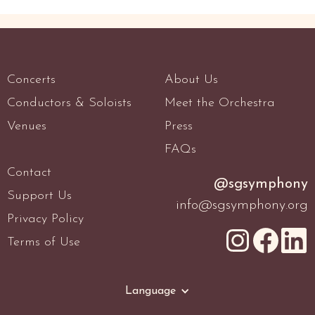
Concerts
About Us
Conductors & Soloists
Meet the Orchestra
Venues
Press
FAQs
Contact
@sgsymphony
Support Us
info@sgsymphony.org
Privacy Policy
Terms of Use
Language