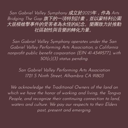
San Gabriel Valley Symphony 成立於2025年，作為 Arts
Bridging The Gap 旗下的一項特別計畫，並以蒙特利公園
大規模槍擊事件的受害者為永恆的紀念。樂團致力於推動
社區韌性與音樂的轉化力量。
San Gabriel Valley Symphony operates under the San
Gabriel Valley Performing Arts Association, a California
nonprofit public benefit corporation (EIN 41-4349577), with
501(c)(3) status pending.
San Gabriel Valley Performing Arts Association
1721 S Ninth Street, Alhambra CA 91803
We acknowledge the Traditional Owners of the land on
which we have the honor of working and living, the Tongva
People, and recognize their continuing connection to land,
waters and culture. We pay our respects to their Elders
past, present and emerging.