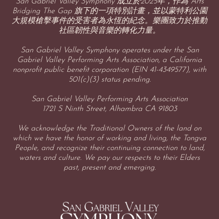
San Gabriel Valley Symphony 成立於2025年，作為 Arts
Bridging The Gap 旗下的一項特別計畫，並以蒙特利公園
大規模槍擊事件的受害者為永恆的紀念。樂團致力於推動
社區韌性與音樂的轉化力量。
San Gabriel Valley Symphony operates under the San
Gabriel Valley Performing Arts Association, a California
nonprofit public benefit corporation (EIN 41-4349577), with
501(c)(3) status pending.
San Gabriel Valley Performing Arts Association
1721 S Ninth Street, Alhambra CA 91803
We acknowledge the Traditional Owners of the land on
which we have the honor of working and living, the Tongva
People, and recognize their continuing connection to land,
waters and culture. We pay our respects to their Elders
past, present and emerging.