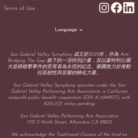
Terms of Use
Language
San Gabriel Valley Symphony 成立於2025年，作為 Arts
Bridging The Gap 旗下的一項特別計畫，並以蒙特利公園
大規模槍擊事件的受害者為永恆的紀念。樂團致力於推動
社區韌性與音樂的轉化力量。
San Gabriel Valley Symphony operates under the San
Gabriel Valley Performing Arts Association, a California
nonprofit public benefit corporation (EIN 41-4349577), with
501(c)(3) status pending.
San Gabriel Valley Performing Arts Association
1721 S Ninth Street, Alhambra CA 91803
We acknowledge the Traditional Owners of the land on