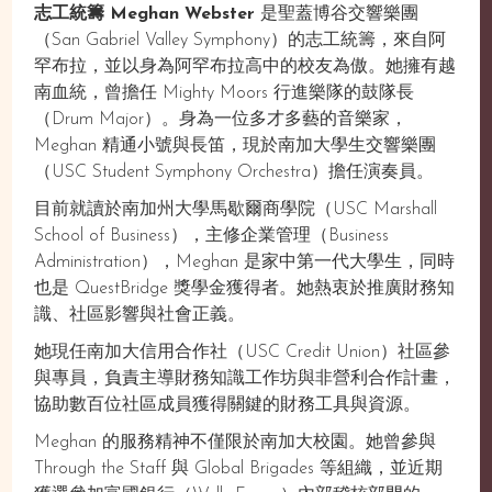
志工統籌 Meghan Webster
是聖蓋博谷交響樂團
（San Gabriel Valley Symphony）的志工統籌，來自阿
罕布拉，並以身為阿罕布拉高中的校友為傲。她擁有越
南血統，曾擔任 Mighty Moors 行進樂隊的鼓隊長
（Drum Major）。身為一位多才多藝的音樂家，
Meghan 精通小號與長笛，現於南加大學生交響樂團
（USC Student Symphony Orchestra）擔任演奏員。
目前就讀於南加州大學馬歇爾商學院（USC Marshall
School of Business），主修企業管理（Business
Administration），Meghan 是家中第一代大學生，同時
也是 QuestBridge 獎學金獲得者。她熱衷於推廣財務知
識、社區影響與社會正義。
她現任南加大信用合作社（USC Credit Union）社區參
與專員，負責主導財務知識工作坊與非營利合作計畫，
協助數百位社區成員獲得關鍵的財務工具與資源。
Meghan 的服務精神不僅限於南加大校園。她曾參與
Through the Staff 與 Global Brigades 等組織，並近期