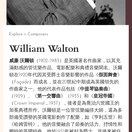
Explore >
Composers
William Walton
威廉·沃爾頓
（1902–1983）是英國著名作曲家，以其充
滿動感的管弦樂作品、電影配樂和典禮音樂聞名。沃爾
頓在1920年代因其受爵士音樂影響的作品《
假面舞會
》
（Façade）而成名，並在20世紀中期成為英國領先的
作曲家之一。他的代表作品包括《
中提琴協奏曲
》
（1929）、《
第一交響曲
》（1935）和《
皇冠帝國
》
（Crown Imperial，1937），後者是為喬治六世國王的
加冕典禮所作。沃爾頓是一位管弦樂編排大師，還為多
部備受讚譽的英國電影創作了配樂，如《亨利五世》和
《哈姆雷特》。他的音樂融合了節奏的活力、抒情性和
獨特的英國特色。他於1951年被封為爵士，並後來被任