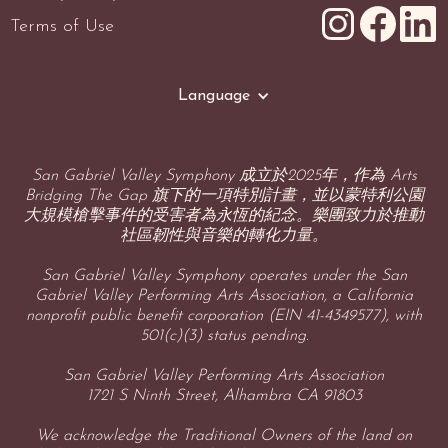
Terms of Use
Language
San Gabriel Valley Symphony 成立於2025年，作為 Arts
Bridging The Gap 旗下的一項特別計畫，並以蒙特利公園
大規模槍擊事件的受害者為永恆的紀念。樂團致力於推動
社區韌性與音樂的轉化力量。
San Gabriel Valley Symphony operates under the San
Gabriel Valley Performing Arts Association, a California
nonprofit public benefit corporation (EIN 41-4349577), with
501(c)(3) status pending.
San Gabriel Valley Performing Arts Association
1721 S Ninth Street, Alhambra CA 91803
We acknowledge the Traditional Owners of the land on